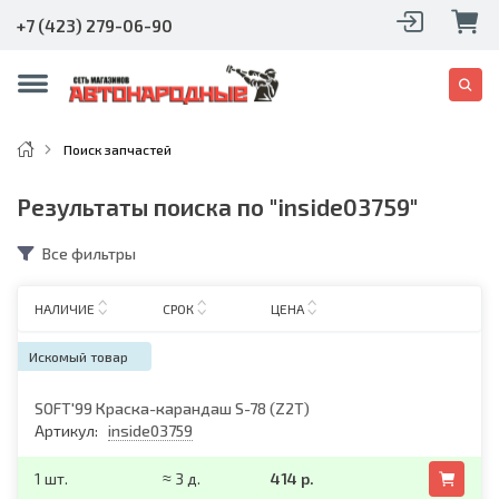
+7 (423) 279-06-90
Поиск запчастей
Результаты поиска по "inside03759"
Все фильтры
НАЛИЧИЕ
СРОК
ЦЕНА
Искомый товар
SOFT'99 Краска-карандаш S-78 (Z2T)
Артикул:
inside03759
1 шт.
≈ 3 д.
414 р.