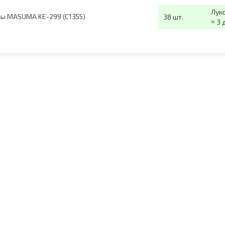
Лук
ы MASUMA KE-299 (C1355)
38 шт.
≈ 3 