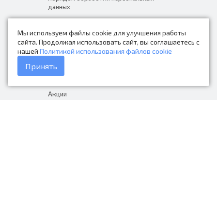
данных
Новости
Мы используем файлы cookie для улучшения работы
Контакты
сайта. Продолжая использовать сайт, вы соглашаетесь с
нашей
Политикой использования файлов cookie
Каталог товаров
Принять
Доставка и оплата
Акции
Гарантия на товар
+7 (423) 279-06-90
Россия, Владивосток, Приморский
край, Крыгина 105
info@avtonarodnye.ru
пн-сб с 8:30 до 19:00, вс с 8:30 до
18:00