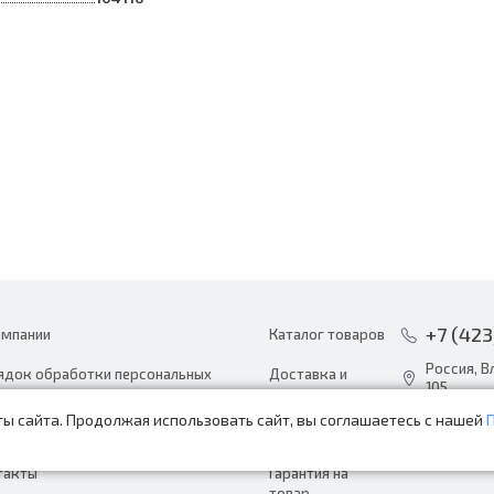
+7 (423
омпании
Каталог товаров
Россия, В
ядок обработки персональных
Доставка и
105
ных
оплата
ы сайта. Продолжая использовать сайт, вы соглашаетесь с нашей
info@avto
ости
Акции
пн-сб с 8:
такты
Гарантия на
товар