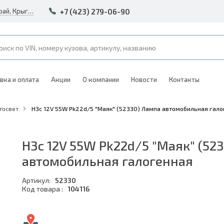
+7 (423) 279-06-90
Россия, Владивосток, Приморский край, Крыгина 105
вка и оплата
Акции
О компании
Новости
Контакты
тосвет
H3c 12V 55W Pk22d/5 "Маяк" (52330) Лампа автомобильная гало
H3c 12V 55W Pk22d/5 "Маяк" (52
автомобильная галогенная
Артикул:
52330
Код товара :
104116