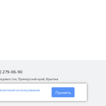
) 279-06-90
ладивосток, Приморский край, Крыгина
Политикой использования
narodnye.ru
Принять
30 до 19:00, вс с 8:30 до 18:00