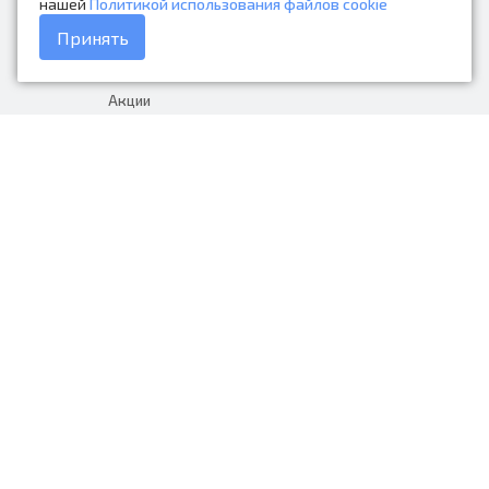
нашей
Политикой использования файлов cookie
Каталог товаров
Принять
Доставка и оплата
Акции
Гарантия на товар
+7 (423) 279-06-90
Россия, Владивосток, Приморский
край, Крыгина 105
info@avtonarodnye.ru
пн-сб с 8:30 до 19:00, вс с 8:30 до
18:00