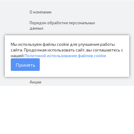
О компании
Порядок обработки персональных
данных
Новости
Мы используем файлы cookie для улучшения работы
Контакты
сайта. Продолжая использовать сайт, вы соглашаетесь с
нашей
Политикой использования файлов cookie
Каталог товаров
Принять
Доставка и оплата
Акции
Гарантия на товар
+7 (423) 279-06-90
Россия, Владивосток, Приморский
край, Крыгина 105
info@avtonarodnye.ru