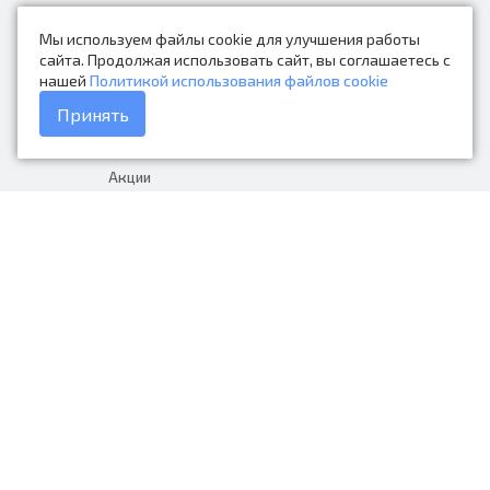
Новости
Мы используем файлы cookie для улучшения работы
Контакты
сайта. Продолжая использовать сайт, вы соглашаетесь с
нашей
Политикой использования файлов cookie
Каталог товаров
Принять
Доставка и оплата
Акции
Гарантия на товар
+7 (423) 279-06-90
Россия, Владивосток, Приморский
край, Крыгина 105
info@avtonarodnye.ru
пн-сб с 8:30 до 19:00, вс с 8:30 до
18:00