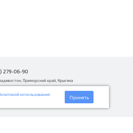
) 279-06-90
ладивосток, Приморский край, Крыгина
Политикой использования
narodnye.ru
Принять
30 до 19:00, вс с 8:30 до 18:00