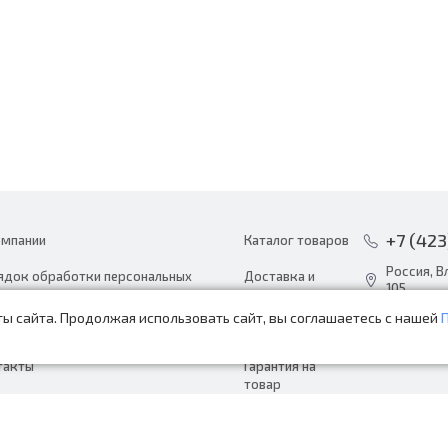
+7 (423
омпании
Каталог товаров
Россия, В
ядок обработки персональных
Доставка и
105
ных
оплата
ы сайта. Продолжая использовать сайт, вы соглашаетесь с нашей
info@avto
ости
Акции
пн-сб с 8:
такты
Гарантия на
товар