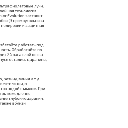
льтрафиолетовые лучи,
овейшая технология
lor Evolution заставит
обки (3 прямоугольника
я полировки и защитная
Избегайте работать под
ность. Обработайте по
рез 24 часа слой воска
рпусе остались царапины,
 резину, винил и т.д.
 вентиляции, в
сток водой с мылом. При
утрь немедленно
ания глубоких царапин.
 также вблизи