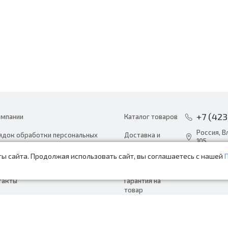
+7 (423
омпании
Каталог товаров
Россия, В
ядок обработки персональных
Доставка и
105
ных
оплата
ы сайта. Продолжая использовать сайт, вы соглашаетесь с нашей
info@avto
ости
Акции
пн-сб с 8:
такты
Гарантия на
товар