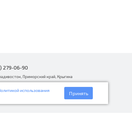
) 279-06-90
ладивосток, Приморский край, Крыгина
Политикой использования
narodnye.ru
Принять
30 до 19:00, вс с 8:30 до 18:00