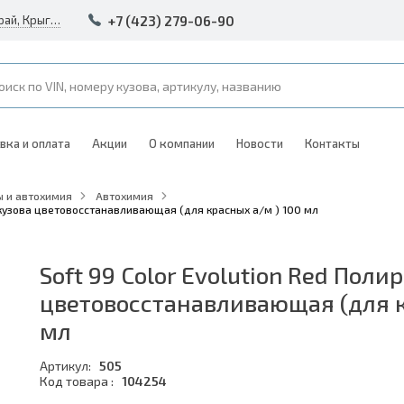
+7 (423) 279-06-90
Россия, Владивосток, Приморский край, Крыгина 105
вка и оплата
Акции
О компании
Новости
Контакты
 и автохимия
Автохимия
я кузова цветовосстанавливающая (для красных а/м ) 100 мл
Soft 99 Color Evolution Red Поли
цветовосстанавливающая (для к
мл
Артикул:
505
Код товара :
104254