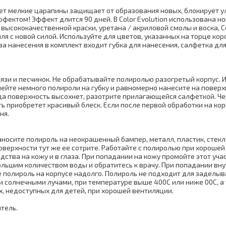
ает мелкие царапины защищает от образования новых, блокирует у
ктом! Эффект длится 90 дней. В Color Evolution использована н
 высококачественной краски, уретана / акриловой смолы и воска, Co
ля с новой силой. Используйте для цветов, указанных на торце кор
ва нанесения в комплект входит губка для нанесения, салфетка дл
рязи и песчинок. Не обрабатывайте полиролью разогретый корпус. 
йте немного полироли на губку и равномерно нанесите на поверх
гда поверхность высохнет, разотрите прилагающейся салфеткой. Че
ь приобретет красивый блеск. Если после первой обработки на ко
ня.
носите полироль на неокрашенный бампер, металл, пластик, стекло,
оверхности тут же ее сотрите. Работайте с полиролью при хорошей
дства на кожу и в глаза. При попадании на кожу промойте этот уча
ольшим количеством воды и обратитесь к врачу. При попадании вн
те полироль на корпусе надолго. Полироль не подходит для заделыв
 солнечными лучами, при температуре выше 400С или ниже 00С, а
х, недоступных для детей, при хорошей вентиляции.
тель.