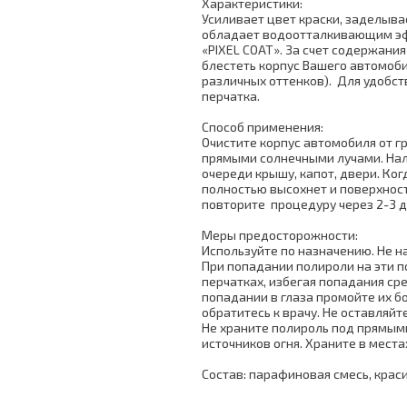
Характеристики:
Усиливает цвет краски, заделыв
обладает водоотталкивающим эффе
«PIXEL COAT». За счет содержания
блестеть корпус Вашего автомоби
различных оттенков). Для удобст
перчатка.
Способ применения:
Очистите корпус автомобиля от г
прямыми солнечными лучами. Нале
очереди крышу, капот, двери. Ко
полностью высохнет и поверхност
повторите процедуру через 2-3 д
Меры предосторожности:
Используйте по назначению. Не на
При попадании полироли на эти п
перчатках, избегая попадания сре
попадании в глаза промойте их б
обратитесь к врачу. Не оставляй
Не храните полироль под прямыми
источников огня. Храните в места
Состав: парафиновая смесь, краси