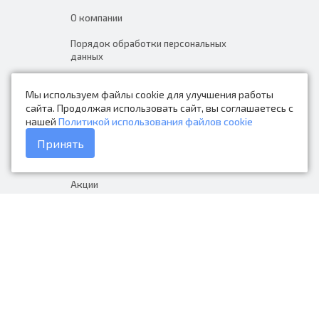
О компании
Порядок обработки персональных
данных
Новости
Мы используем файлы cookie для улучшения работы
Контакты
сайта. Продолжая использовать сайт, вы соглашаетесь с
нашей
Политикой использования файлов cookie
Каталог товаров
Принять
Доставка и оплата
Акции
Гарантия на товар
+7 (423) 279-06-90
Россия, Владивосток, Приморский
край, Крыгина 105
info@avtonarodnye.ru