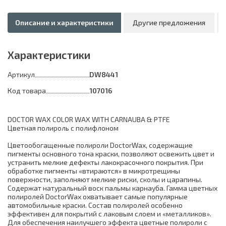
Описание и характеристики
Другие предложения
Характеристики
Артикул
DW8441
Код товара
107016
DOCTOR WAX COLOR WAX WITH CARNAUBA & PTFE
Цветная полироль с полифлоном
Цветообогащенные полироли DoctorWax, содержащие
пигменты основного тона краски, позволяют освежить цвет и
устранить мелкие дефекты лакокрасочного покрытия. При
обработке пигменты «втираются» в микротрещины
поверхности, заполняют мелкие риски, сколы и царапины.
Содержат натуральный воск пальмы карнауба. Гамма цветных
полиролей DoctorWax охватывает самые популярные
автомобильные краски. Состав полиролей особенно
эффективен для покрытий с лаковым слоем и «металликов».
Для обеспечения наилучшего эффекта цветные полироли с