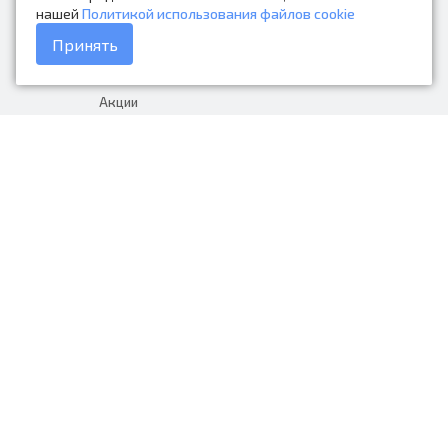
нашей
Политикой использования файлов cookie
Каталог товаров
Принять
Доставка и оплата
Акции
Гарантия на товар
+7 (423) 279-06-90
Россия, Владивосток, Приморский
край, Крыгина 105
info@avtonarodnye.ru
пн-сб с 8:30 до 19:00, вс с 8:30 до
18:00