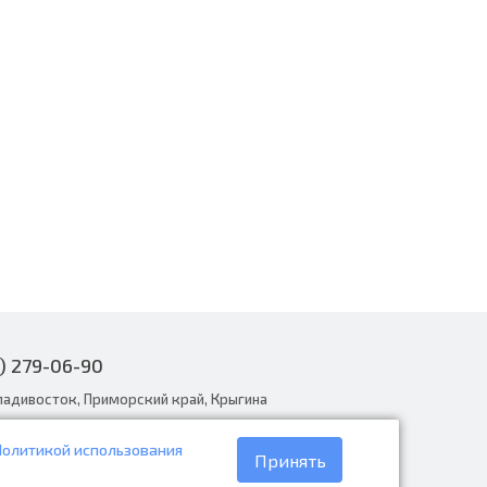
) 279-06-90
ладивосток, Приморский край, Крыгина
Политикой использования
narodnye.ru
Принять
30 до 19:00, вс с 8:30 до 18:00