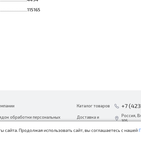
115165
+7 (423
омпании
Каталог товаров
Россия, В
ядок обработки персональных
Доставка и
105
ных
оплата
ы сайта. Продолжая использовать сайт, вы соглашаетесь с нашей
info@avto
ости
Акции
пн-сб с 8: