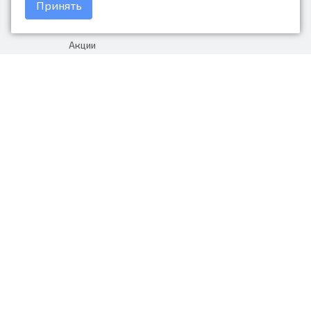
Принять
Доставка и оплата
Акции
Гарантия на товар
+7 (423) 279-06-90
Россия, Владивосток, Приморский
край, Крыгина 105
info@avtonarodnye.ru
пн-сб с 8:30 до 19:00, вс с 8:30 до
18:00