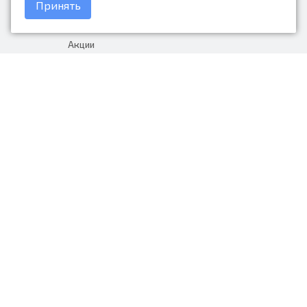
Принять
Доставка и оплата
Акции
Гарантия на товар
+7 (423) 279-06-90
Россия, Владивосток, Приморский
край, Крыгина 105
info@avtonarodnye.ru
пн-сб с 8:30 до 19:00, вс с 8:30 до
18:00