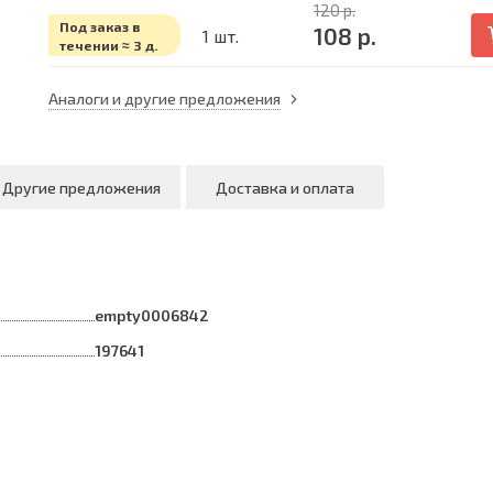
120 р.
Под заказ в
108 р.
1 шт.
течении ≈ 3 д.
Аналоги и другие предложения
Другие предложения
Доставка и оплата
empty0006842
197641