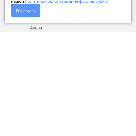
нашей
Политикой использования файлов cookie
Каталог товаров
Принять
Доставка и оплата
Акции
Гарантия на товар
+7 (423) 279-06-90
Россия, Владивосток, Приморский
край, Крыгина 105
info@avtonarodnye.ru
пн-сб с 8:30 до 19:00, вс с 8:30 до
18:00