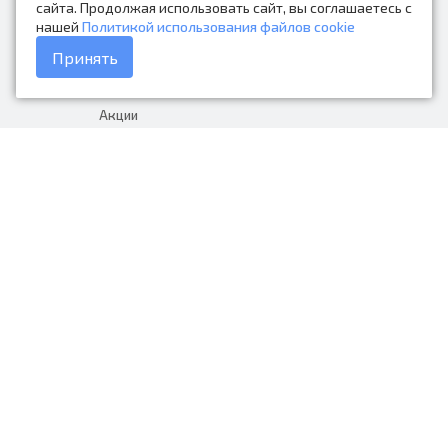
Контакты
сайта. Продолжая использовать сайт, вы соглашаетесь с
нашей
Политикой использования файлов cookie
Каталог товаров
Принять
Доставка и оплата
Акции
Гарантия на товар
+7 (423) 279-06-90
Россия, Владивосток, Приморский
край, Крыгина 105
info@avtonarodnye.ru
пн-сб с 8:30 до 19:00, вс с 8:30 до
18:00