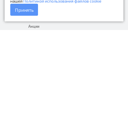
нашей
Политикой использования файлов cookie
Каталог товаров
Принять
Доставка и оплата
Акции
Гарантия на товар
+7 (423) 279-06-90
Россия, Владивосток, Приморский
край, Крыгина 105
info@avtonarodnye.ru
пн-сб с 8:30 до 19:00, вс с 8:30 до
18:00