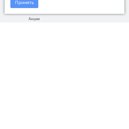
Принять
Доставка и оплата
Акции
Гарантия на товар
+7 (423) 279-06-90
Россия, Владивосток, Приморский
край, Крыгина 105
info@avtonarodnye.ru
пн-сб с 8:30 до 19:00, вс с 8:30 до
18:00