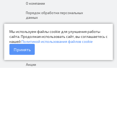
О компании
Порядок обработки персональных
данных
Новости
Мы используем файлы cookie для улучшения работы
Контакты
сайта. Продолжая использовать сайт, вы соглашаетесь с
нашей
Политикой использования файлов cookie
Каталог товаров
Принять
Доставка и оплата
Акции
Гарантия на товар
+7 (423) 279-06-90
Россия, Владивосток, Приморский
край, Крыгина 105
info@avtonarodnye.ru