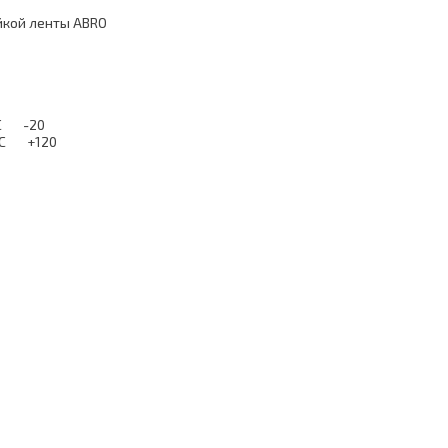
йкой ленты ABRO
и, °С -20
и, °С +120