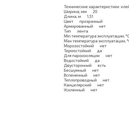
Технические характеристики кле
Ширина, мм 20
Длина, м 1,51
Цвет прозрачный
Армированный нет
Тип лента
Min температура эксплуатаци
Max температура эксплуатаци
Морозостойкий нет
Термостойкий да
Для пароизоляции нет
Водостойкий да
Двусторонний есть
Бесшумный нет
Вспененный нет
Теплопроводный нет
Канцелярский нет
Усиленный нет