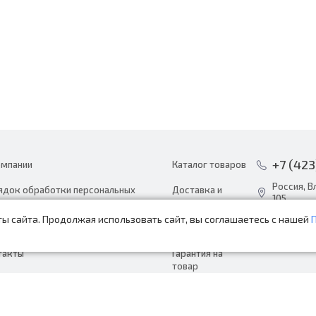
+7 (423
омпании
Каталог товаров
Россия, В
ядок обработки персональных
Доставка и
105
ных
оплата
ы сайта. Продолжая использовать сайт, вы соглашаетесь с нашей
info@avto
ости
Акции
пн-сб с 8:
такты
Гарантия на
товар