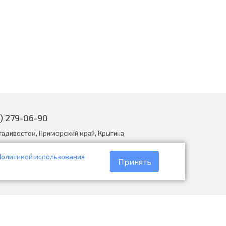
) 279-06-90
ладивосток, Приморский край, Крыгина
Политикой использования
narodnye.ru
Принять
30 до 19:00, вс с 8:30 до 18:00