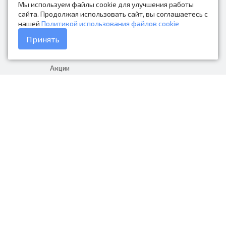
Мы используем файлы cookie для улучшения работы
Контакты
сайта. Продолжая использовать сайт, вы соглашаетесь с
нашей
Политикой использования файлов cookie
Каталог товаров
Принять
Доставка и оплата
Акции
Гарантия на товар
+7 (423) 279-06-90
Россия, Владивосток, Приморский
край, Крыгина 105
info@avtonarodnye.ru
пн-сб с 8:30 до 19:00, вс с 8:30 до
18:00