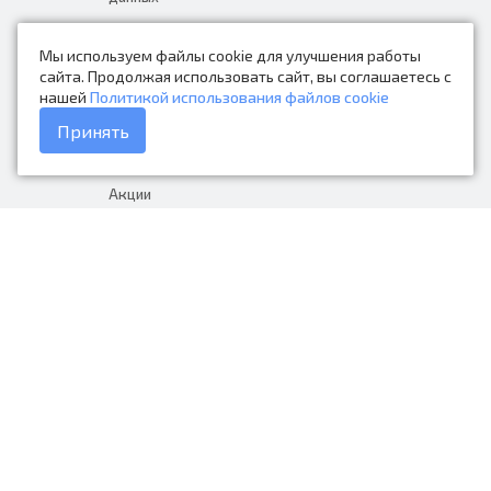
Новости
Мы используем файлы cookie для улучшения работы
Контакты
сайта. Продолжая использовать сайт, вы соглашаетесь с
нашей
Политикой использования файлов cookie
Каталог товаров
Принять
Доставка и оплата
Акции
Гарантия на товар
+7 (423) 279-06-90
Россия, Владивосток, Приморский
край, Крыгина 105
info@avtonarodnye.ru
пн-сб с 8:30 до 19:00, вс с 8:30 до
18:00