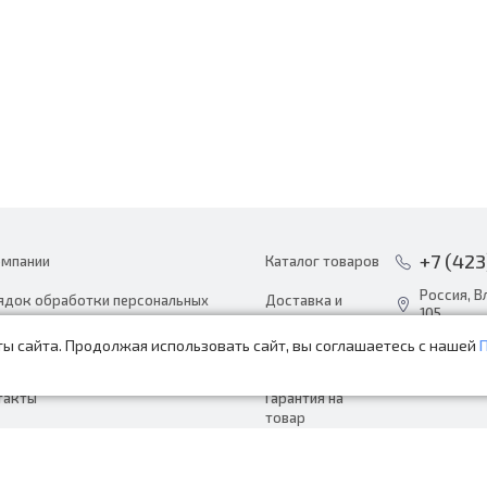
+7 (423
омпании
Каталог товаров
Россия, В
ядок обработки персональных
Доставка и
105
ных
оплата
ы сайта. Продолжая использовать сайт, вы соглашаетесь с нашей
info@avto
ости
Акции
пн-сб с 8:
такты
Гарантия на
товар