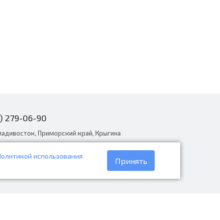
) 279-06-90
ладивосток, Приморский край, Крыгина
Политикой использования
narodnye.ru
Принять
30 до 19:00, вс с 8:30 до 18:00