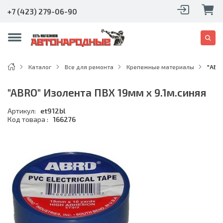
+7 (423) 279-06-90
Каталог
Все для ремонта
Крепежные материалы
"ABRO
"ABRO" Изолента ПВХ 19мм x 9.1м.синяя
Артикул:
et912bl
Код товара :
166276