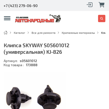
+7 (423) 279-06-90
Каталог
Все для ремонта
Крепежные материалы
Клип
Клипса SKYWAY S05601012
(универсальная) KJ-826
Артикул:
s05601012
Код товара :
173888