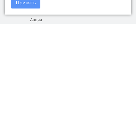
Принять
Доставка и оплата
Акции
Гарантия на товар
+7 (423) 279-06-90
Россия, Владивосток, Приморский
край, Крыгина 105
info@avtonarodnye.ru
пн-сб с 8:30 до 19:00, вс с 8:30 до
18:00