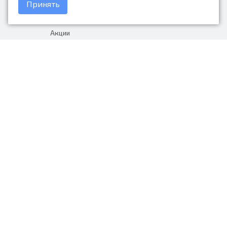
Принять
Доставка и оплата
Акции
Гарантия на товар
+7 (423) 279-06-90
Россия, Владивосток, Приморский
край, Крыгина 105
info@avtonarodnye.ru
пн-сб с 8:30 до 19:00, вс с 8:30 до
18:00