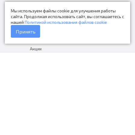
Новости
Мы используем файлы cookie для улучшения работы
Контакты
сайта. Продолжая использовать сайт, вы соглашаетесь с
нашей
Политикой использования файлов cookie
Каталог товаров
Принять
Доставка и оплата
Акции
Гарантия на товар
+7 (423) 279-06-90
Россия, Владивосток, Приморский
край, Крыгина 105
info@avtonarodnye.ru
пн-сб с 8:30 до 19:00, вс с 8:30 до
18:00