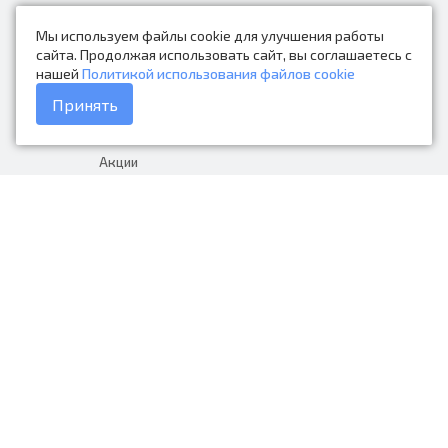
Новости
Мы используем файлы cookie для улучшения работы
Контакты
сайта. Продолжая использовать сайт, вы соглашаетесь с
нашей
Политикой использования файлов cookie
Каталог товаров
Принять
Доставка и оплата
Акции
Гарантия на товар
+7 (423) 279-06-90
Россия, Владивосток, Приморский
край, Крыгина 105
info@avtonarodnye.ru
пн-сб с 8:30 до 19:00, вс с 8:30 до
18:00