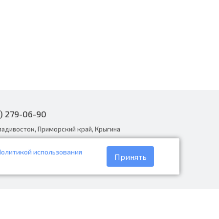
) 279-06-90
ладивосток, Приморский край, Крыгина
Политикой использования
narodnye.ru
Принять
30 до 19:00, вс с 8:30 до 18:00