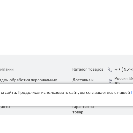
+7 (423
омпании
Каталог товаров
Россия, В
ядок обработки персональных
Доставка и
105
ных
оплата
ы сайта. Продолжая использовать сайт, вы соглашаетесь с нашей
info@avto
ости
Акции
пн-сб с 8:
такты
Гарантия на
товар