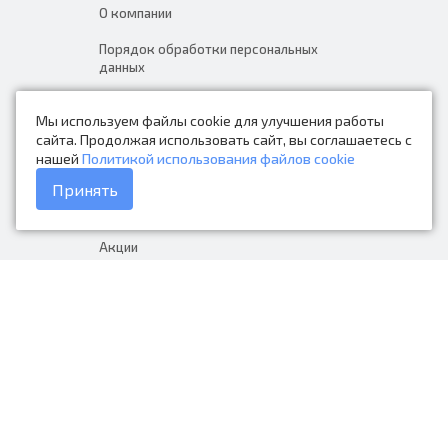
О компании
Порядок обработки персональных
данных
Новости
Мы используем файлы cookie для улучшения работы
Контакты
сайта. Продолжая использовать сайт, вы соглашаетесь с
нашей
Политикой использования файлов cookie
Каталог товаров
Принять
Доставка и оплата
Акции
Гарантия на товар
+7 (423) 279-06-90
Россия, Владивосток, Приморский
край, Крыгина 105
info@avtonarodnye.ru