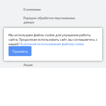
О компании
Порядок обработки персональных
данных
Новости
Мы используем файлы cookie для улучшения работы
Контакты
сайта. Продолжая использовать сайт, вы соглашаетесь с
нашей
Политикой использования файлов cookie
Каталог товаров
Принять
Доставка и оплата
Акции
Гарантия на товар
+7 (423) 279-06-90
Россия, Владивосток, Приморский
край, Крыгина 105
info@avtonarodnye.ru