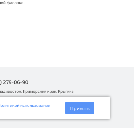
ной фасовке.
) 279-06-90
ладивосток, Приморский край, Крыгина
Политикой использования
narodnye.ru
Принять
30 до 19:00, вс с 8:30 до 18:00