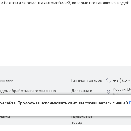
и болтов для ремонта автомобилей, которые поставляются в удоб
+7 (423
омпании
Каталог товаров
Россия, В
ядок обработки персональных
Доставка и
105
ных
оплата
ы сайта. Продолжая использовать сайт, вы соглашаетесь с нашей
info@avto
ости
Акции
пн-сб с 8:
такты
Гарантия на
товар