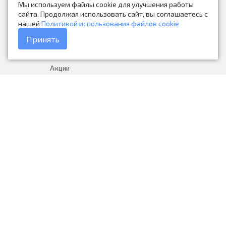
Мы используем файлы cookie для улучшения работы
Контакты
сайта. Продолжая использовать сайт, вы соглашаетесь с
нашей
Политикой использования файлов cookie
Каталог товаров
Принять
Доставка и оплата
Акции
Гарантия на товар
+7 (423) 279-06-90
Россия, Владивосток, Приморский
край, Крыгина 105
info@avtonarodnye.ru
пн-сб с 8:30 до 19:00, вс с 8:30 до
18:00