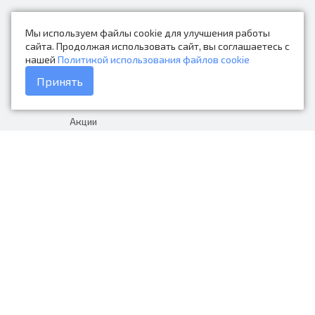
Новости
Мы используем файлы cookie для улучшения работы
Контакты
сайта. Продолжая использовать сайт, вы соглашаетесь с
нашей
Политикой использования файлов cookie
Каталог товаров
Принять
Доставка и оплата
Акции
Гарантия на товар
+7 (423) 279-06-90
Россия, Владивосток, Приморский
край, Крыгина 105
info@avtonarodnye.ru
пн-сб с 8:30 до 19:00, вс с 8:30 до
18:00