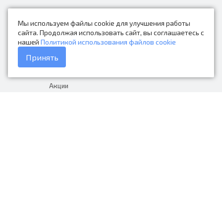
Новости
Мы используем файлы cookie для улучшения работы
Контакты
сайта. Продолжая использовать сайт, вы соглашаетесь с
нашей
Политикой использования файлов cookie
Каталог товаров
Принять
Доставка и оплата
Акции
Гарантия на товар
+7 (423) 279-06-90
Россия, Владивосток, Приморский
край, Крыгина 105
info@avtonarodnye.ru
пн-сб с 8:30 до 19:00, вс с 8:30 до
18:00