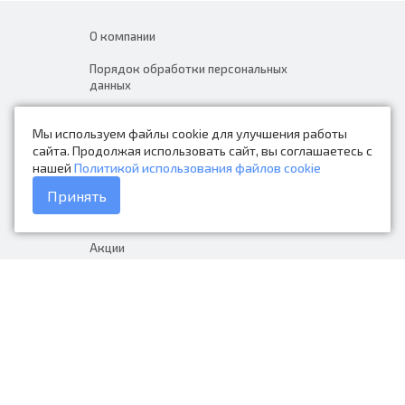
О компании
Порядок обработки персональных
данных
Новости
Мы используем файлы cookie для улучшения работы
Контакты
сайта. Продолжая использовать сайт, вы соглашаетесь с
нашей
Политикой использования файлов cookie
Каталог товаров
Принять
Доставка и оплата
Акции
Гарантия на товар
+7 (423) 279-06-90
Россия, Владивосток, Приморский
край, Крыгина 105
info@avtonarodnye.ru