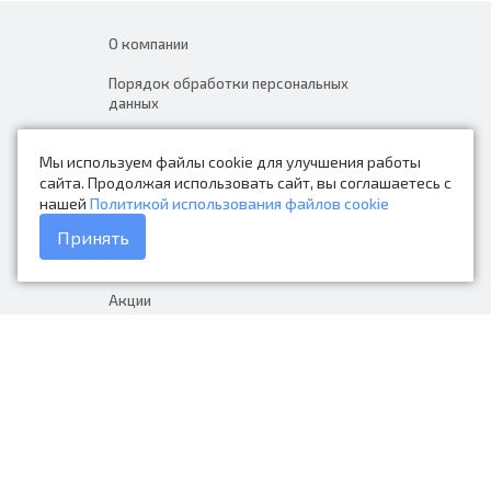
О компании
Порядок обработки персональных
данных
Новости
Мы используем файлы cookie для улучшения работы
Контакты
сайта. Продолжая использовать сайт, вы соглашаетесь с
нашей
Политикой использования файлов cookie
Каталог товаров
Принять
Доставка и оплата
Акции
Гарантия на товар
+7 (423) 279-06-90
Россия, Владивосток, Приморский
край, Крыгина 105
info@avtonarodnye.ru