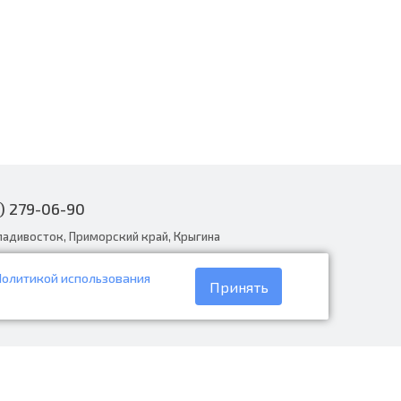
) 279-06-90
ладивосток, Приморский край, Крыгина
Политикой использования
narodnye.ru
Принять
30 до 19:00, вс с 8:30 до 18:00