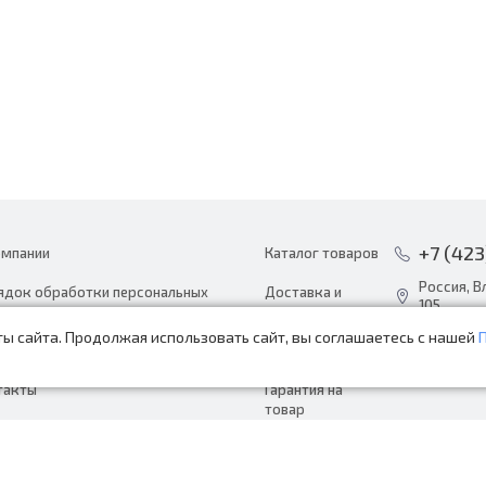
+7 (423
омпании
Каталог товаров
Россия, В
ядок обработки персональных
Доставка и
105
ных
оплата
ы сайта. Продолжая использовать сайт, вы соглашаетесь с нашей
info@avto
ости
Акции
пн-сб с 8:
такты
Гарантия на
товар