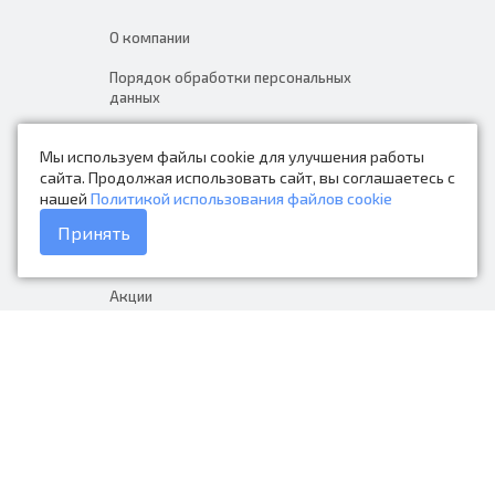
О компании
Порядок обработки персональных
данных
Новости
Мы используем файлы cookie для улучшения работы
Контакты
сайта. Продолжая использовать сайт, вы соглашаетесь с
нашей
Политикой использования файлов cookie
Каталог товаров
Принять
Доставка и оплата
Акции
Гарантия на товар
+7 (423) 279-06-90
Россия, Владивосток, Приморский
край, Крыгина 105
info@avtonarodnye.ru