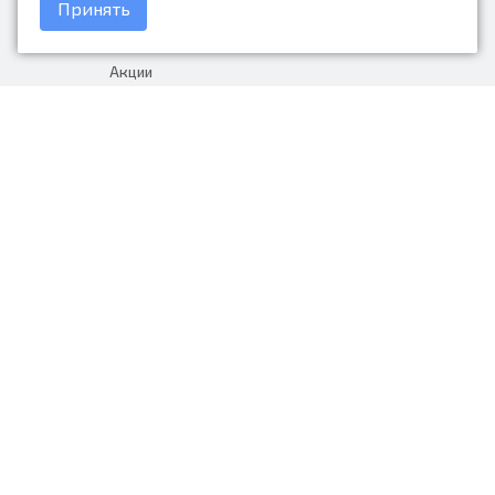
Принять
Доставка и оплата
Акции
Гарантия на товар
+7 (423) 279-06-90
Россия, Владивосток, Приморский
край, Крыгина 105
info@avtonarodnye.ru
пн-сб с 8:30 до 19:00, вс с 8:30 до
18:00