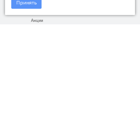
Принять
Доставка и оплата
Акции
Гарантия на товар
+7 (423) 279-06-90
Россия, Владивосток, Приморский
край, Крыгина 105
info@avtonarodnye.ru
пн-сб с 8:30 до 19:00, вс с 8:30 до
18:00