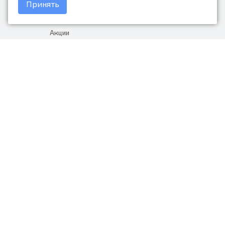
Принять
Доставка и оплата
Акции
Гарантия на товар
+7 (423) 279-06-90
Россия, Владивосток, Приморский
край, Крыгина 105
info@avtonarodnye.ru
пн-сб с 8:30 до 19:00, вс с 8:30 до
18:00