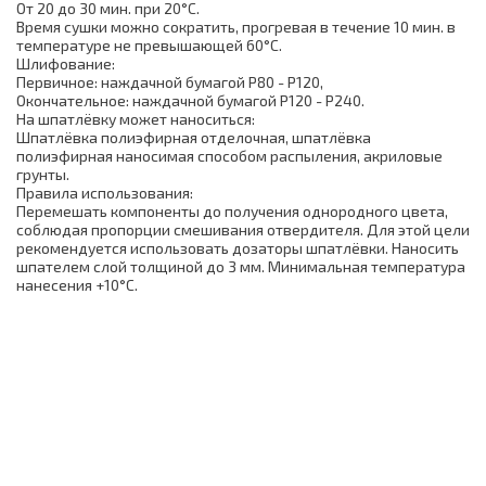
От 20 до 30 мин. при 20°C.
Время сушки можно сократить, прогревая в течение 10 мин. в
температуре не превышающей 60°С.
Шлифование:
Первичное: наждачной бумагой P80 - P120,
Окончательное: наждачной бумагой P120 - P240.
На шпатлёвку может наноситься:
Шпатлёвка полиэфирная отделочная, шпатлёвка
полиэфирная наносимая способом распыления, акриловые
грунты.
Правила использования:
Перемешать компоненты до получения однородного цвета,
соблюдая пропорции смешивания отвердителя. Для этой цели
рекомендуется использовать дозаторы шпатлёвки. Наносить
шпателем слой толщиной до 3 мм. Минимальная температура
нанесения +10°С.