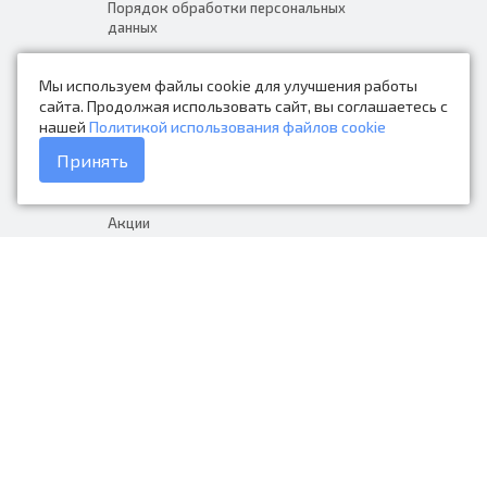
Порядок обработки персональных
данных
Новости
Мы используем файлы cookie для улучшения работы
Контакты
сайта. Продолжая использовать сайт, вы соглашаетесь с
нашей
Политикой использования файлов cookie
Каталог товаров
Принять
Доставка и оплата
Акции
Гарантия на товар
+7 (423) 279-06-90
Россия, Владивосток, Приморский
край, Крыгина 105
info@avtonarodnye.ru
пн-сб с 8:30 до 19:00, вс с 8:30 до
18:00