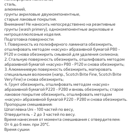
сталь,
алюминий,
грунты акриловые двухкомпонентные,
старые лаковые покрытия.
Внимание! Не наносить непосредственно на реактивные
грунты (wash primery), однокомпонентные акриловые и
нитроцеллюлозные изделия.
Подготовка поверхности:
1. Поверхность из полиэфирного ламината обезжирить,
отшлифовать методом «насухо» абразивной бумагой Р80 -
Р120 и снова обезжирить cмывкой для удаления силикона;
2. Стальную поверхность обезжирить, отшлифовать методом
абразивной бумагой «насухо» Р80 - Р120 и снова обезжирить;
3. Алюминиевую поверхность обезжирить, матировать
специальным волокном (напр., Scotch Brite Fine, Scotch Brite
Very Fine) и снова обезжирить;
4. Грунт обезжирить, отшлифовать методом «насухо»
абразивной бумагой Р220 - Р280 и вновь обезжирить; старое
лаковое покрытие обезжирить, отшлифовать методом
«насухо» абразивной бумагой Р220 - Р280 и снова обезжирить.
Пропорции смешивания:
Шпатлёвка Uni - 100 частей по весу,
Отвердитель - 2 до 3 частей по весу.
Время нанесения от момента смешивания с отвердителем:
От 4 до 6 мин. при 20°C.
Время сушки: