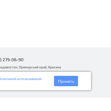
) 279-06-90
ладивосток, Приморский край, Крыгина
Политикой использования
narodnye.ru
Принять
30 до 19:00, вс с 8:30 до 18:00