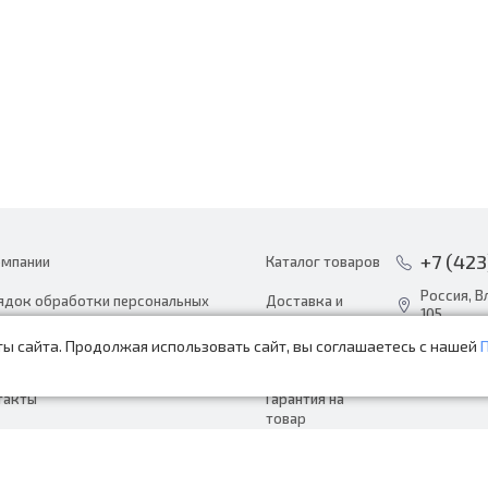
+7 (423
омпании
Каталог товаров
Россия, В
ядок обработки персональных
Доставка и
105
ных
оплата
ы сайта. Продолжая использовать сайт, вы соглашаетесь с нашей
info@avto
ости
Акции
пн-сб с 8:
такты
Гарантия на
товар