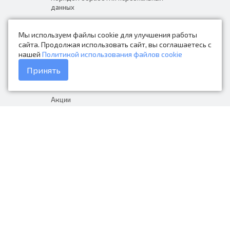
данных
Новости
Мы используем файлы cookie для улучшения работы
Контакты
сайта. Продолжая использовать сайт, вы соглашаетесь с
нашей
Политикой использования файлов cookie
Каталог товаров
Принять
Доставка и оплата
Акции
Гарантия на товар
+7 (423) 279-06-90
Россия, Владивосток, Приморский
край, Крыгина 105
info@avtonarodnye.ru
пн-сб с 8:30 до 19:00, вс с 8:30 до
18:00