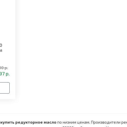
90
1л
30 р.
97 р.
е
купить редукторное масло
по низким ценам. Производители р