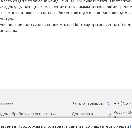
вы часто ездите то замена каждые 20000 км будет кстати. Но это тол
исадок улучшающие скольжение и тем самым понижающие трение
ые масла должны создавать более плотную и толстую пленку. А так
ратура.
шения присадок и окислении масла. Поэтому при опасении обводн
ые масла.
+7 (423
омпании
Каталог товаров
Россия, В
ядок обработки персональных
Доставка и
105
ных
оплата
ы сайта. Продолжая использовать сайт, вы соглашаетесь с нашей
info@avto
ости
Акции